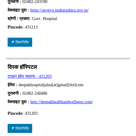
दूरध्वनी :
02482-243190
वेबसाइट दुवा :
https://arogya.maharashtra.gov.in/
श्रेणी / प्रकार:
Govt. Hospital
Pincode:
431213
दिशानिर्देश
दिपक हॉस्पिटल
टाऊन हॉल जालना - 431203
ईमेल :
deepakhospitaljalna[at]gmail[dot]com
दूरध्वनी :
02482-240486
वेबसाइट दुवा :
http://deepakhealthandwellness.com/
Pincode:
431203
दिशानिर्देश