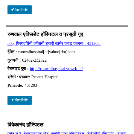
दिशानिर्देश
रुणवाल एक्सिडेंट हॉस्पिटल व प्रसूती गृह
305, प्रियदर्शिनी कॉलॉनी राजुरी कॉर्नर जवळ जालना - 431203.
ईमेल :
runwalhospital[at]yahoo[dot]com
दूरध्वनी :
02482-232322
वेबसाइट दुवा :
http://runwalhospital.vpweb.in/
श्रेणी / प्रकार:
Private Hospital
Pincode:
431203
दिशानिर्देश
विवेकानंद हॉस्पिटल
प्लॉट नं 3, देवळगांवराजा रोड, संतोषी माता मंदिराजवळ, जेडीसीसी बँकेसमोर, जालना