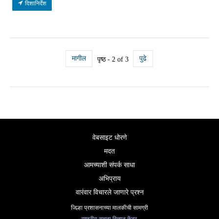
दिशानिर्देश
मागील
पुढे
पृष्ठ - 2 of 3
वेबसाइट धोरणे
मदत
आमच्याशी संपर्क साधा
अभिप्राय
वारंवार विचारले जाणारे प्रश्न
जिल्हा प्रशासनाच्या मालकीची सामग्री
राष्ट्रीय सूचना विज्ञान केंद्र
,