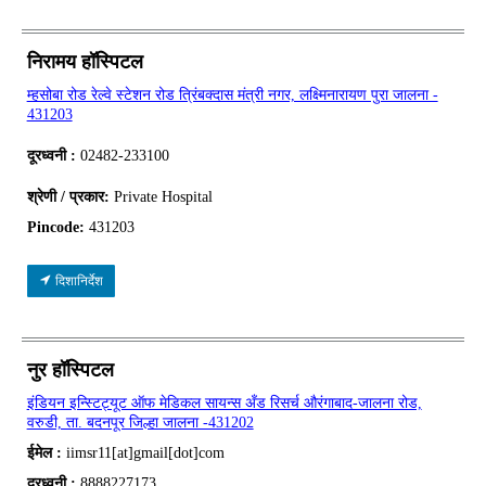
निरामय हॉस्पिटल
म्हसोबा रोड रेल्वे स्टेशन रोड त्रिंबक्दास मंत्री नगर, लक्ष्मिनारायण पुरा जालना -
431203
दूरध्वनी :
02482-233100
श्रेणी / प्रकार:
Private Hospital
Pincode:
431203
दिशानिर्देश
नुर हॉस्पिटल
इंडियन इन्स्टिट्यूट ऑफ मेडिकल सायन्स अँड रिसर्च औरंगाबाद-जालना रोड,
वरुडी, ता. बदनपूर जिल्हा जालना -431202
ईमेल :
iimsr11[at]gmail[dot]com
दूरध्वनी :
8888227173