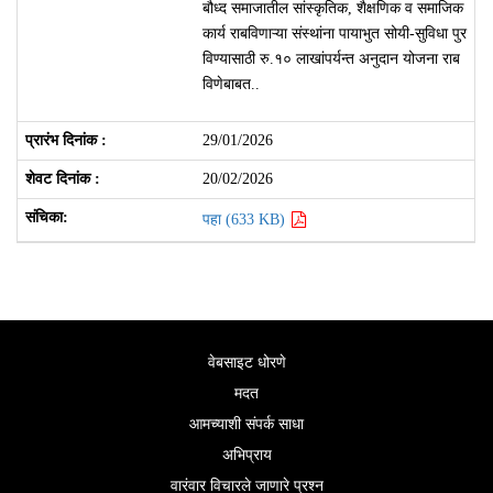
बौध्द समाजातील सांस्कृतिक, शैक्षणिक व समाजिक
कार्य राबविणाऱ्या संस्थांना पायाभुत सोयी-सुविधा पुर
विण्यासाठी रु.१० लाखांपर्यन्त अनुदान योजना राब
विणेबाबत..
29/01/2026
20/02/2026
पहा (633 KB)
वेबसाइट धोरणे
मदत
आमच्याशी संपर्क साधा
अभिप्राय
वारंवार विचारले जाणारे प्रश्न