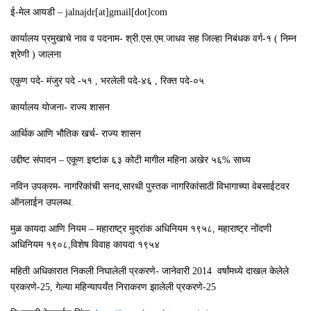
ई-मेल आयडी – jalnajdr[at]gmail[dot]com
कार्यालय प्रमुखाचे नाव व पदनाम- श्री.एस.एम.जाधव सह जिल्‍हा निबंधक वर्ग-१ ( निम्‍न
श्रेणी ) जालना
एकुण पदे- मंजुर पदे -५१ , भरलेली पदे-४६ , रिक्‍त पदे-०५
कार्यालय योजना- राज्‍य शासन
आर्थिक आणि भौतिक खर्च- राज्‍य शासन
उद्दीष्‍ट संपादन – एकूण इष्‍टांक ६३ कोटी मागील महिना अखेर ५६% साध्‍य
नविन उपक्रम- नागरिकांची सनद,सारथी पुस्‍तक नागरिकांसाठी विभागाच्‍या वेबसाईटवर
ऑनलाईन उपलब्‍ध.
मुळ कायदा आणि नियम – महाराष्‍ट्र मुद्रांक अधिनियम १९५८, महाराष्‍ट्र नोंदणी
अधिनियम १९०८,विशेष विवाह कायदा १९५४
महिती अधिकारात निकली निघालेली प्रकरणे- जानेवारी 2014 वर्षांमध्ये दाखल केलेले
प्रकरणे-25, गेल्या महिन्यापर्यंत निराकरण झालेली प्रकरणे-25