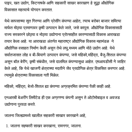
पाइप, खत उद्योग, किटनाषके आणि सहकारी साखर कारखाण हे सुद्धा औद्योगिक
विकासात महत्वाचे योगदन करतात.
येथे कापसाच्या सुत गिरण्या आणि प्रेसींग कंपण्या आहेत, त्याच बरोबर बाजार समित्या
मार्फत मोठ्या प्रमाणावर कृषी उत्पादन केले जाते, जसे कापुस. औद्योगिक विकासासाठी
राज्य सरकारने छोठ्या व मोठ्या उद्योगाना प्रोत्साहीत कारण्यासाठी विकास आराखडा
तयार केला आहे. या आराखडा अंतर्गत महाराष्ट्र औद्योगिक विकास महामंडळ ने
औद्योगिक वसाहत निर्माण केली असुन तेथे लघु,मध्यम आणि मोठे उद्योग आहे. येथे
सर्वातजासत लोह व बी-बियाणे उत्पादन कंपण्या, जसे महिको,महिंद्रा, बैजु-शितल कंपण्या
असुन बॉल बेरींग, कृषी संबंधीत, जसे दालमिल कंपण्यासुधा आहेत. एमआयडीसी नेे जाहिर
केले आहे, कि येथे खाजगी क्षेत्राच्या मदतीने जैव प्रद्योगिक क्षेत्र विकसित करणार आहे.
त्यामुळे क्षेत्राच्या विकासाला गती मिळेल.
महिको, महिंद्रा, बेजो-शितल ह्या कंपण्या अग्रक्रमित कंपण्या पैकी काही आहे.
एनआरबी बेअरींग लिमीटेड ही एक अग्रगण्य कंपनी असुन ते ओटोमोबाइल व अवजड
उद्योगाना पुरवठा करते.
जालना जिल्ह्यामध्ये खालील सहकारी साखार कारखाने आहे,
जालना सह्कारी साखर करखाना, रामनगर, जालना.